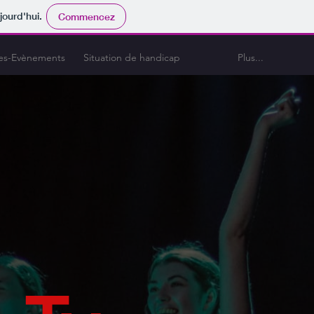
jourd'hui.
Commencez
es-Evènements
Situation de handicap
Plus...
Se connecter