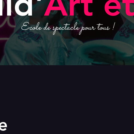
lid'
Art e
Ecole de spectacle pour tous !
e