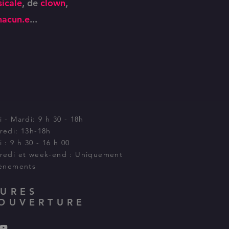
icale
, de
clown
,
hacun.e
...
 - Mardi: 9 h 30 - 18h
redi: 13h-18h
 : 9 h 30 - 16 h 00
redi et week-end : Uniquement
vènements
URES
OUVERTURE