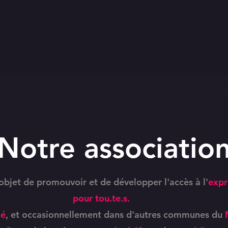
Notre associatio
objet de promouvoir et de développer l'accès à l'
expr
pour tou.te.s.
né
, et occasionnellement dans d'autres communes du