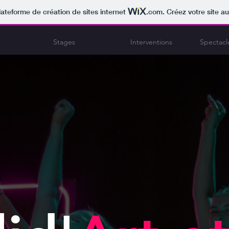
lateforme de création de sites internet
.com
. Créez votre site au
Stages
Interventions
Spectacl